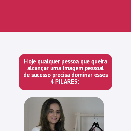
Hoje qualquer pessoa que queira
alcançar uma Imagem pessoal
de sucesso precisa dominar esses
4 PILARES: