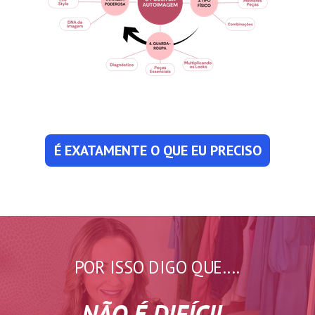
É EXATAMENTE O QUE EU PRECISO
POR ISSO DIGO QUE....
NÃO É DIFÍCIL,