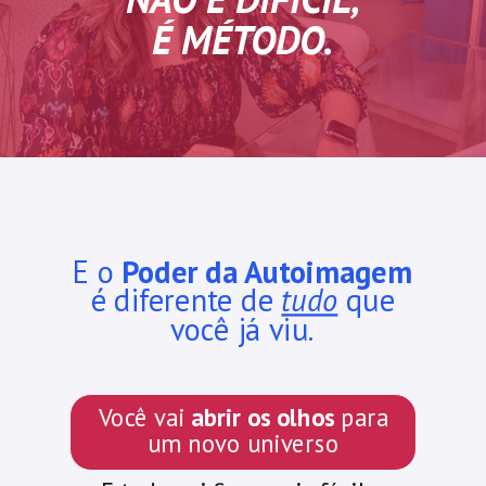
É MÉTODO.
E o
Poder da Autoimagem
é diferente de
tudo
que
você já viu.
Você vai
abrir os olhos
para
um novo universo