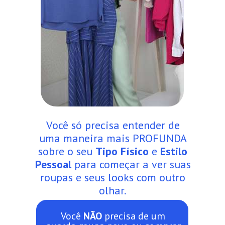
Você só precisa entender de
uma maneira mais PROFUNDA
sobre o seu
Tipo Físico
e
Estilo
Pessoal
para começar a ver suas
roupas e seus looks com outro
olhar.
Você
NÃO
precisa de um